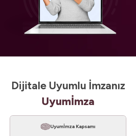
Dijitale Uyumlu İmzanız
Uyumİmza
Uyumİmza Kapsamı