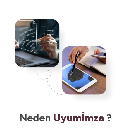
Neden
Uyumİmza
?